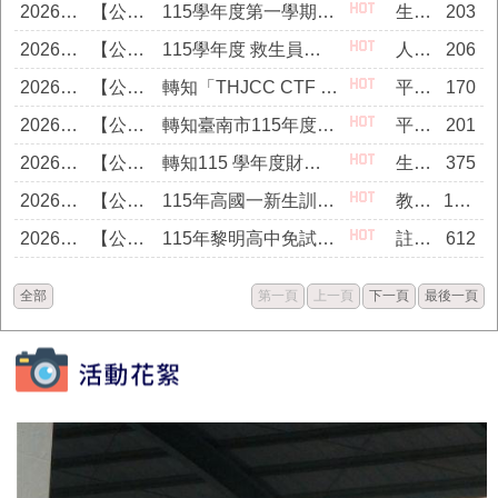
2026/08/04
【公告】
115學年度第一學期學生就學貸款申辦流程
生輔組員
203
2026/08/03
【公告】
115學年度 救生員甄選簡章
人事主任
206
2026/08/03
【公告】
轉知「THJCC CTF 2026 Summer 第三屆夏季臺灣高中職聯合資安競賽」
平台管理者
170
2026/08/03
【公告】
轉知臺南市115年度國中小SCRATCH暨AI程式設計競賽報名期程，請師生踴躍組隊參加。
平台管理者
201
2026/07/29
【公告】
轉知115 學年度財團法⼈台南市尚余慈善事業基⾦會獎助學⾦實施辦法。
生輔組長
375
2026/07/28
【公告】
115年高國一新生訓練日程表
教務副主任
1506
2026/07/28
【公告】
115年黎明高中免試入學續招簡章公告
註冊組長
612
全部
第一頁
上一頁
下一頁
最後一頁