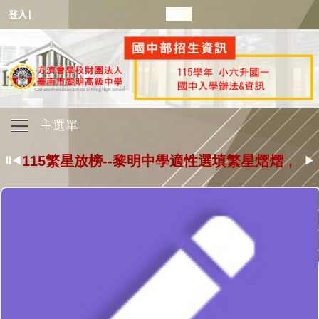
|
登入
主選單
115年度國一新生即將額滿，歡迎洽詢教務處06-571
115繁星放榜--黎明中學適性選填繁星熠熠
⏸
◀
▶
115繁星放榜--黎明中學適性選填繁星熠熠
115繁星放榜--黎明中學適性選填繁星熠熠