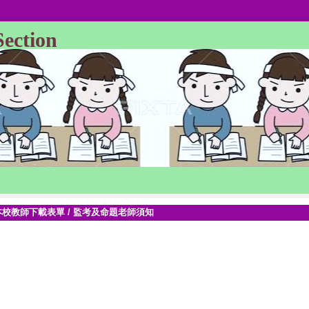
Section
本校教師下載表單
/
監考及命題老師須知