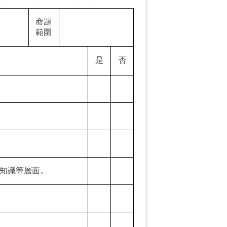
命題
範圍
是
否
知識等層面。