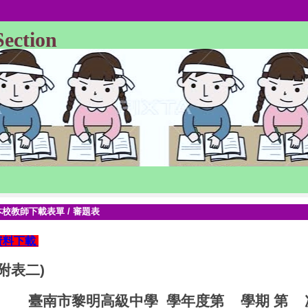
Section
本校教師下載表單
/
審題表
資料下載
附表二
)
臺南市黎明高級中學
學年度第
學期
第