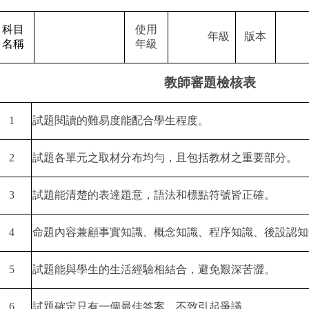
科目
使用
年級
版本
名稱
年級
教師審題檢核表
1
試題閱讀的難易度能配合學生程度。
2
試題各單元之取材分布均勻，且包括教材之重要部分。
3
試題能清楚的表達題意，語法和標點符號皆正確。
4
命題內容兼顧事實知識、概念知識、程序知識、後設認知
5
試題能與學生的生活經驗相結合，避免艱深苦澀。
6
試題確定只有一個最佳答案，不致引起爭議。