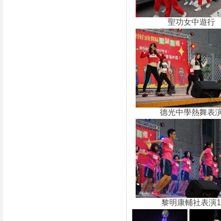
聖功女中遊行
德光中學熱舞表
黎明康輔社表演1