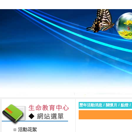
臺南市私立黎明高級
歷年活動消息
/
關懷月
/
點燈
/
活動花絮