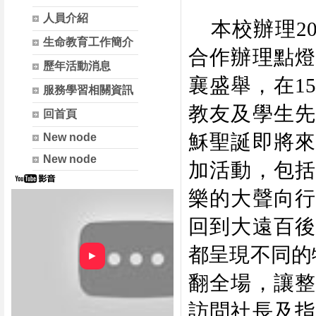
人員介紹
本校辦理
2
生命教育工作簡介
合作辦理點燈
歷年活動消息
襄盛舉，在
15
服務學習相關資訊
教友及學生先
回首頁
穌聖誕即將
New node
New node
加活動，包括
樂的大聲向行
回到大遠百後
都呈現不同的
►
翻全場，讓整
訪問社長及指