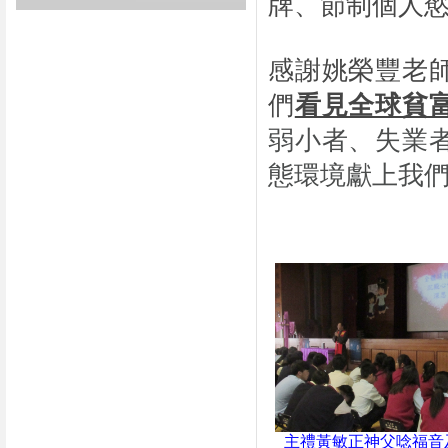
牌、節制個人
感謝姚榮豐老
們
看見全球貧
弱小者、失業
態環境獻上我
主禮黃敏正神父唸福音