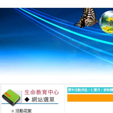
臺南市私立黎明高級
歷年活動消息
/
仁愛月
/
節制
活動花絮