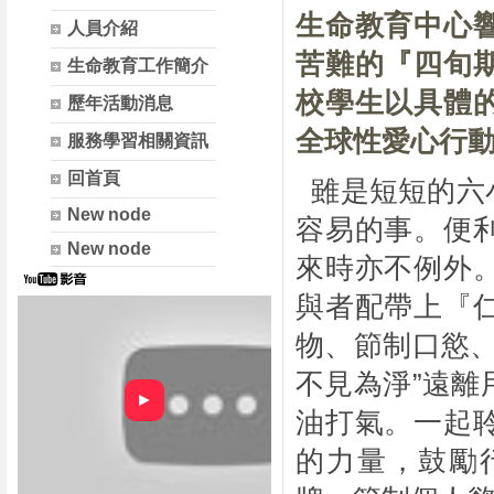
生命教育中心
人員介紹
苦難的『四旬
生命教育工作簡介
校學生以具體
歷年活動消息
全球性愛心行
服務學習相關資訊
回首頁
雖是短短的六
New node
容易的事。便
New node
來時亦不例外
與者配帶上『
物、節制口慾
不見為淨”遠
►
油打氣。一起
的力量，鼓勵