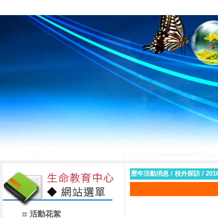
臺南市私立黎明高級
歷年活動消息
/
校外探訪
/
20
活動花絮