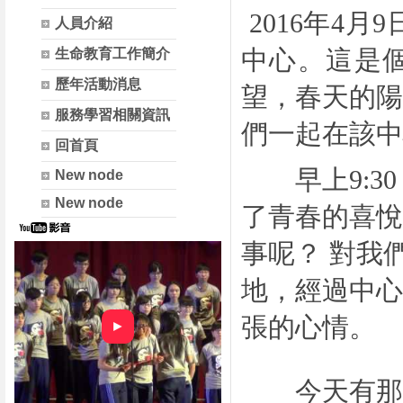
2016
年
4
月
9
人員介紹
生命教育工作簡介
中心。這是
歷年活動消息
望，春天的
服務學習相關資訊
們一起在該中
回首頁
早上
9:30
New node
New node
了青春的喜悅
事呢？ 對我
地，經過中心
張的心情。
►
今天有那麼