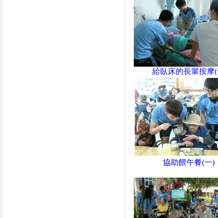
給臥床的長輩按摩(
協助餵午餐(一)