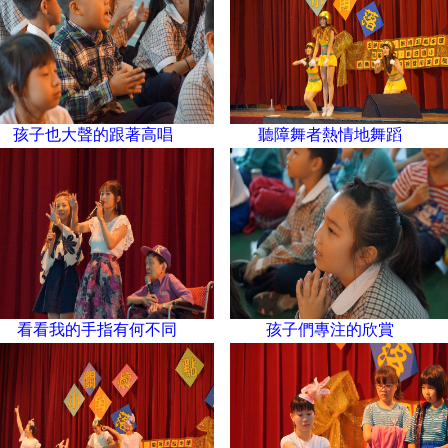
孩子也大聲的跟著高唱
聽障舞者熱情地舞蹈
看看我的手指有何不同
孩子們專注的欣賞