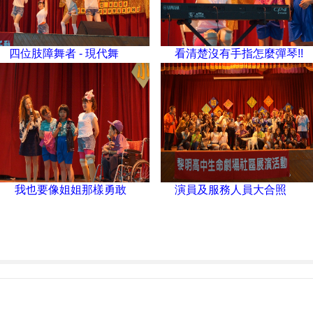
四位肢障舞者
- 現代舞
看清楚沒有手指怎麼彈琴!!
我也要像姐姐那樣勇敢
演員及服務人員大合照