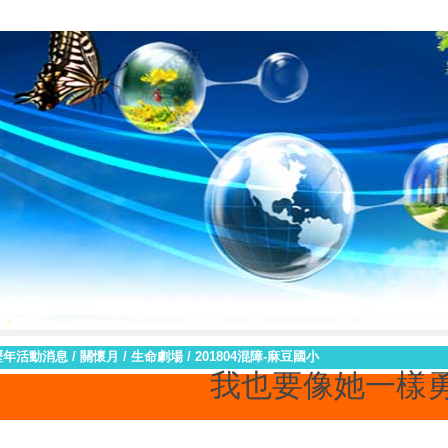
臺南市私立黎明高級中學
生命教育中心
2021新生祈福禮
|
|
|
歷年活動消息
/
關懷月
/
生命劇場
/
201804混障-麻豆國小
我也要像她一樣