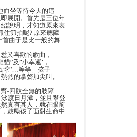
席地而坐等待今天的這
立即展開。首先是三位年
介紹說明，才知道原來表
住節拍呢? 原來聽障
一首曲子是比一般的舞
熟悉又喜歡的歌曲，
貓”及”小幸運’，
氣球”…等等。孩子
出熱烈的掌聲加尖叫。
。
齊-四肢全無的肢障
，泳渡日月潭，並且攀登
竟然真有其人，就在眼前
育，鼓勵孩子面對生命中