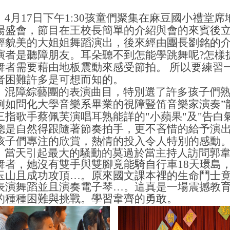
4月17日下午1:30孩童們聚集在麻豆國小禮堂
場盛會，節目
在王校長簡單的介紹與會的來賓後
輕貌美的大姐姐舞蹈演出，後來經由團長劉銘的
演者是聽障朋友。耳朵聽不到怎能學跳舞呢?怎樣抓
舞者需要藉由地板震動來感受節拍。 所以要練習
者困難許多是可想而知的。
混障綜藝團的表演曲目，特別選了許多孩子們
例如問化大學音樂系畢業的視障豎笛音樂家演奏”龍
三指歌手蔡佩芙演唱耳熟能詳的"小蘋果"及"告白
總是自然得跟隨著節奏拍手，更不吝惜的給予演
孩子們專注的欣賞，熱情的投入令人特別的感動
當天引起最大的騷動的莫過於當主持人訪問郭韋
舞者，她沒有雙手與雙腳竟能騎自行車18天環島
玉山且成功攻頂…。原來國文課本裡的生命鬥士
表演舞蹈並且演奏電子琴…。這真是一場震撼教
的種種困難與挑戰。學習韋齊的勇敢。