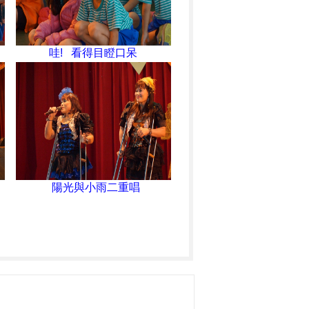
哇! 看得目瞪口呆
陽光與小雨二重唱