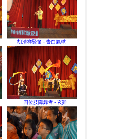
胡清祥豎笛 - 告白氣球
四位肢障舞者 - 玄雞