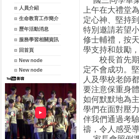
國三同學畢業
人員介紹
上午在大禮堂
定心神、堅持
生命教育工作簡介
特別邀請若望
歷年活動消息
修士輔禮，按
服務學習相關資訊
學支持和鼓勵
回首頁
校長首先期勉
New node
定不會成功。
New node
人及學校老師
要注意保重身
如何默默地為
學們在面對壓
►
伴我們通過考
禱，令人感受