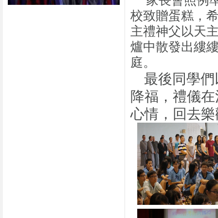
家長會照例
校致贈蛋糕，
主禮神父以天
爐中散發出縷
庭。
最後同學們
降福，禮儀在
心情，回去樂