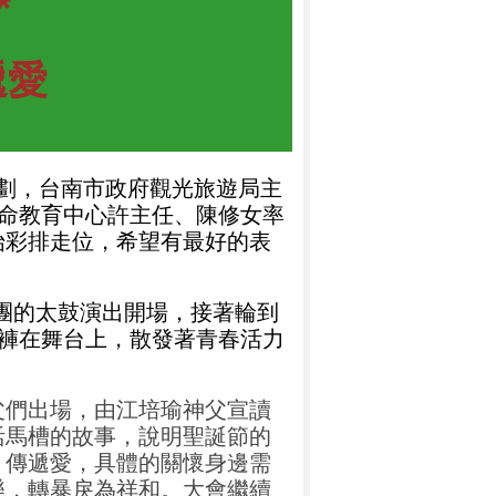
*
遞愛
劃，台南市政府觀光旅遊局主
命教育中心許主任、陳修女率
始彩排走位，希望有最好的表
團的太鼓演出開場，接著輪到
褲在舞台上，散發著青春活力
父們出場，由江培瑜神父宣讀
活馬槽的故事，說明聖誕節的
，傳遞愛，具體的關懷身邊需
樂，轉暴戾為祥和。大會繼續