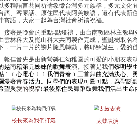
以多種語言共同祈禱象徵台灣多元族群，多元文化
台語、客家話、原住民代表阿美族語，還有代表新
律賓語，大家一起為台灣社會祈禱祝福。
接著是晚會的重點
-
點燈禮，由台南教區林主教與
由
雲林科大及崑山科大共同製作完成，聖誕樹取名
下，一片一片的鱗片隨風轉動，將耶穌誕生，愛的
報佳音先是由新營樂仁幼稚園的可愛的小朋友表
的越南籍第兄姊妹的歌舞表演。
接著是我們
黎明學
點﹞﹝心電心﹞﹝我們青春﹞三首舞曲充滿決心、
瀰漫著青春活力。同學們的表現可圈可點
，為聖誕
希望與
愛的祝福
!最後原住民舞蹈鼓舞我們活出生命
校長來為我們打氣
太鼓表演