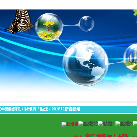
臺南市私立黎明高級中學
生命教育中心
2021新生祈福禮
|
|
|
歷年活動消息
/
關懷月
/
點燈
/
201812新營點燈