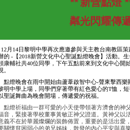
**
新營點燈 *
粼光閃耀傳
12月14
日黎明中學再次應邀參與天主教台南教區策
辦的
-
【
2018
新營文化中心聖誕點燈晚會】活動。生
領康輔社共
40
位同學，下午五點前來到文化中心開
現。
點燈晚會在雨中開始由蘆葦啟智中心
-
聲東擊西樂
黎明中學上場，同學們穿著帶有紅色愛心的
T
恤，短
以聖誕舞曲為晚會開場，傳遞愛的祝福。
點燈祈福由一群可愛的小天使帶領著方濟會的神
福音，緊接著學校董事黃敏正神父證道。黃神父以
意義不在於華麗燦爛的裝飾佈置，重要的是活出愛
要關懷貧困弱小的弟兄姊妹，散發的內心平安與喜