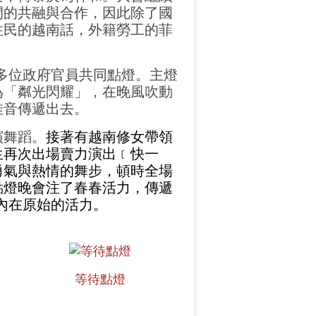
間的共融與合作，因此除了國
住民的越南話，外籍勞工的菲
多位政府官員共同點燈。主燈
為「粼光閃耀」，在晚風吹動
佳音傳遞出去。
演舞蹈。
接著有越南修女帶領
生再次出場賣力演出﹝快一
勇氣與熱情的舞步，頓時全場
點燈晚會
注了春春活力，傳遞
內在原始的活力。
等待點燈