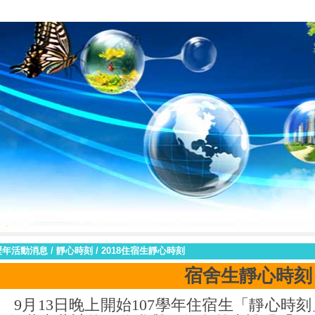
臺南市私立黎明高級中學
生命教育中心
2021新生祈福禮
|
|
|
歷年活動消息
/
靜心時刻
/
2018住宿生靜心時刻
宿舍生靜心時刻
9
月
13
日晚上開始
107
學年住宿生「靜心時刻