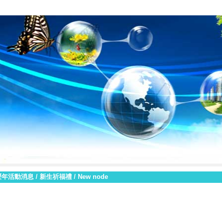
臺南市私立黎明高級中學
生命教育中心
2021新生祈福禮
|
|
|
歷年活動消息
/
新生祈福禮
/
New node