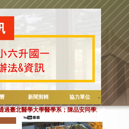
曆
新聞剪輯
協力單位
8或221
學通過臺北醫學大學醫學系；陳品安同學通過中山醫
▶
菲同學錄取臺灣大學公共衛生學系；姚沛岑同學錄取臺
系；洪上勛同學錄取清華大學數學系甲組；陳思伃同