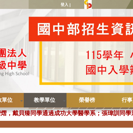
登入
|
政單位
教學單位
榮譽榜
行事
國一新生即將額滿，歡迎洽詢教務處06-5717123#22
繁星熠熠，戴貝臻同學通過成功大學醫學系；張瑋訓同
繁星熠熠，王家淇同學錄取臺灣大學心理學系；林芸
繁星熠熠，劉宥欣同學錄取清華大學材料科學工程學