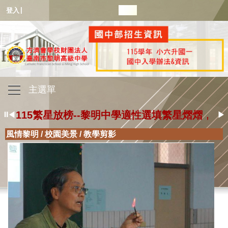
|
登入
115年度國一新生即將額滿，歡迎洽詢教務處06-571
主選單
115繁星放榜--黎明中學適性選填繁星熠熠
115繁星放榜--黎明中學適性選填繁星熠熠
⏸
◀
▶
115繁星放榜--黎明中學適性選填繁星熠熠
風情黎明
/
校園美景
/
教學剪影